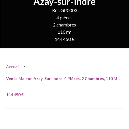
Azay-sur-Indre
Réf. GP0003
4 pièces
2 chambres
110 m²
144 450 €
Accueil
Vente Maison Azay-Sur-Indre, 4 Pièces, 2 Chambres, 110 M²,
144 450 €