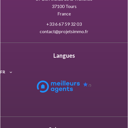
37100
Tours
France
+33 6 67 59 32 03
contact@projetsimmo.fr
Langues
FR
/5