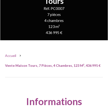
Tours
Réf. PC0007
7 pièces
4 chambres
123 m²
436 995 €
Accueil
Vente Maison Tours, 7 Pièces, 4 Chambres, 123 M², 436 995 €
Informations