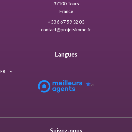
37100
Tours
France
+33 6 67 59 32 03
contact@projetsimmo.fr
Langues
FR
/5
Suivez-nous