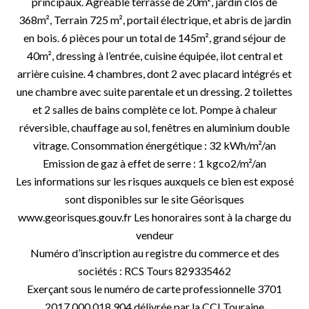
principaux. Agréable terrasse de 20m², jardin clos de
368m², Terrain 725 m², portail électrique, et abris de jardin
en bois. 6 pièces pour un total de 145m², grand séjour de
40m², dressing à l’entrée, cuisine équipée, ilot central et
arrière cuisine. 4 chambres, dont 2 avec placard intégrés et
une chambre avec suite parentale et un dressing. 2 toilettes
et 2 salles de bains complète ce lot. Pompe à chaleur
réversible, chauffage au sol, fenêtres en aluminium double
vitrage. Consommation énergétique : 32 kWh/m²/an
Emission de gaz à effet de serre : 1 kgco2/m²/an
Les informations sur les risques auxquels ce bien est exposé
sont disponibles sur le site Géorisques
www.georisques.gouv.fr Les honoraires sont à la charge du
vendeur
Numéro d’inscription au registre du commerce et des
sociétés : RCS Tours 829335462
Exerçant sous le numéro de carte professionnelle 3701
2017 000 018 904 délivrée par la CCI Touraine