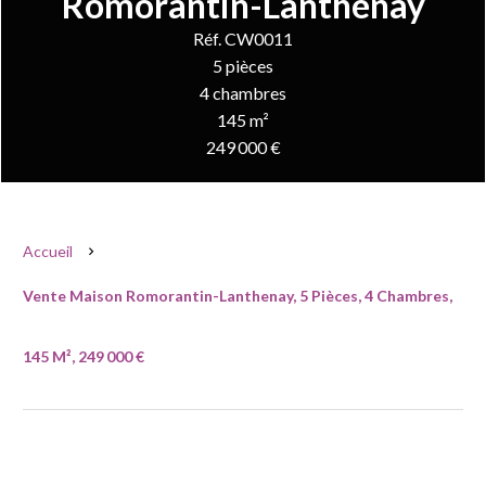
Romorantin-Lanthenay
Réf. CW0011
5 pièces
4 chambres
145 m²
249 000 €
Accueil
Vente Maison Romorantin-Lanthenay, 5 Pièces, 4 Chambres,
145 M², 249 000 €