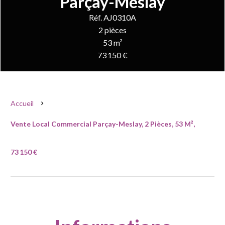
Parçay-Meslay
Réf. AJ0310A
2 pièces
53 m²
73 150 €
Accueil
Vente Local Commercial Parçay-Meslay, 2 Pièces, 53 M²,
73 150 €