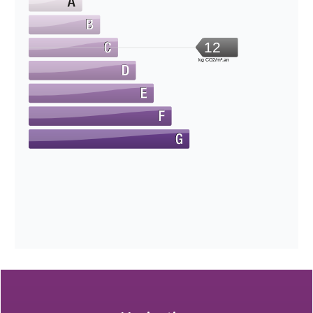
12
kg CO2/m².an