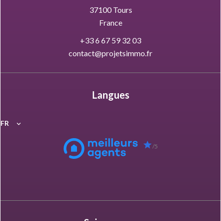
37100
Tours
France
+33 6 67 59 32 03
contact@projetsimmo.fr
Langues
FR
/5